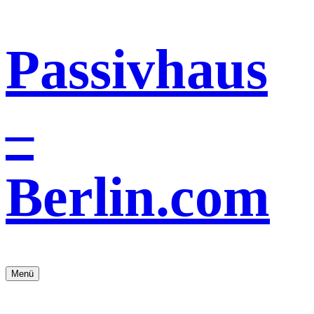
Zum
Passivhaus
Inhalt
springen
–
Berlin.com
Energieeffizient
Menü
wohnen